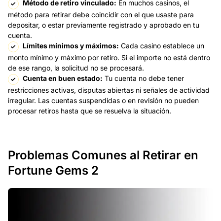
Método de retiro vinculado:
En muchos casinos, el
método para retirar debe coincidir con el que usaste para
depositar, o estar previamente registrado y aprobado en tu
cuenta.
Límites mínimos y máximos:
Cada casino establece un
monto mínimo y máximo por retiro. Si el importe no está dentro
de ese rango, la solicitud no se procesará.
Cuenta en buen estado:
Tu cuenta no debe tener
restricciones activas, disputas abiertas ni señales de actividad
irregular. Las cuentas suspendidas o en revisión no pueden
procesar retiros hasta que se resuelva la situación.
Problemas Comunes al Retirar en
Fortune Gems 2