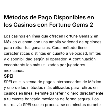
Métodos de Pago Disponibles en
los Casinos con Fortune Gems 2
Los casinos en línea que ofrecen Fortune Gems 2 en
México cuentan con una amplia variedad de opciones
para retirar tus ganancias. Cada método tiene
características distintas en cuanto a velocidad, límites
y disponibilidad según el operador. A continuación
encontrarás los más utilizados por jugadores
mexicanos.
SPEI
SPEI es el sistema de pagos interbancarios de México
y uno de los métodos más utilizados para retiros en
casinos en línea. Permite transferir dinero directamente
a tu cuenta bancaria mexicana de forma segura. Los
retiros vía SPEI suelen procesarse en minutos durante