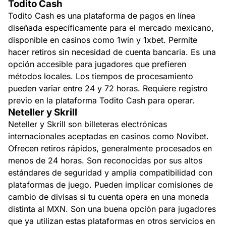
Todito Cash
Todito Cash es una plataforma de pagos en línea
diseñada específicamente para el mercado mexicano,
disponible en casinos como 1win y 1xbet. Permite
hacer retiros sin necesidad de cuenta bancaria. Es una
opción accesible para jugadores que prefieren
métodos locales. Los tiempos de procesamiento
pueden variar entre 24 y 72 horas. Requiere registro
previo en la plataforma Todito Cash para operar.
Neteller y Skrill
Neteller y Skrill son billeteras electrónicas
internacionales aceptadas en casinos como Novibet.
Ofrecen retiros rápidos, generalmente procesados en
menos de 24 horas. Son reconocidas por sus altos
estándares de seguridad y amplia compatibilidad con
plataformas de juego. Pueden implicar comisiones de
cambio de divisas si tu cuenta opera en una moneda
distinta al MXN. Son una buena opción para jugadores
que ya utilizan estas plataformas en otros servicios en