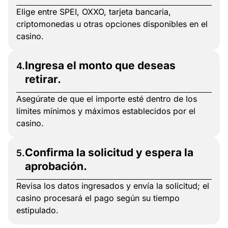
Elige entre SPEI, OXXO, tarjeta bancaria,
criptomonedas u otras opciones disponibles en el
casino.
Ingresa el monto que deseas
4.
retirar.
Asegúrate de que el importe esté dentro de los
límites mínimos y máximos establecidos por el
casino.
Confirma la solicitud y espera la
5.
aprobación.
Revisa los datos ingresados y envía la solicitud; el
casino procesará el pago según su tiempo
estipulado.