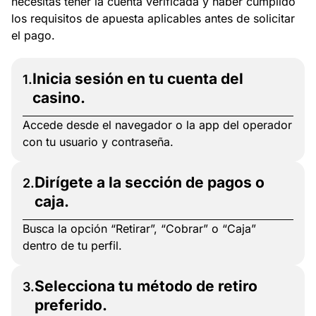
necesitas tener la cuenta verificada y haber cumplido
los requisitos de apuesta aplicables antes de solicitar
el pago.
Inicia sesión en tu cuenta del
1.
casino.
Accede desde el navegador o la app del operador
con tu usuario y contraseña.
Dirígete a la sección de pagos o
2.
caja.
Busca la opción “Retirar”, “Cobrar” o “Caja”
dentro de tu perfil.
Selecciona tu método de retiro
3.
preferido.