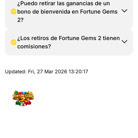
¿Puedo retirar las ganancias de un
bono de bienvenida en Fortune Gems
2?
¿Los retiros de Fortune Gems 2 tienen
comisiones?
Updated:
Fri, 27 Mar 2026 13:20:17